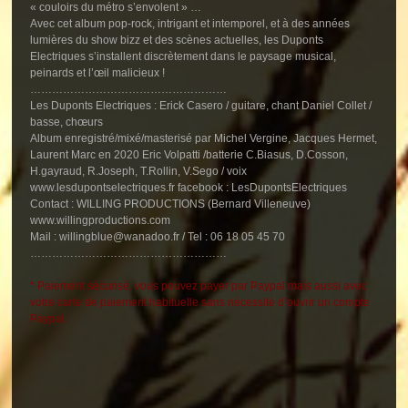
« couloirs du métro s’envolent » …
Avec cet album pop-rock, intrigant et intemporel, et à des années
lumières du show bizz et des scènes actuelles, les Duponts
Electriques s’installent discrètement dans le paysage musical,
peinards et l’œil malicieux !
………………………………………………
Les Duponts Electriques : Erick Casero / guitare, chant Daniel Collet /
basse, chœurs
Album enregistré/mixé/masterisé par Michel Vergine, Jacques Hermet,
Laurent Marc en 2020 Eric Volpatti /batterie C.Biasus, D.Cosson,
H.gayraud, R.Joseph, T.Rollin, V.Sego / voix
www.lesdupontselectriques.fr facebook : LesDupontsElectriques
Contact : WILLING PRODUCTIONS (Bernard Villeneuve)
www.willingproductions.com
Mail : willingblue@wanadoo.fr / Tel : 06 18 05 45 70
………………………………………………
* Paiement sécurisé, vous pouvez payer par Paypal mais aussi avec
votre carte de paiement habituelle sans nécessité d’ouvrir un compte
Paypal.