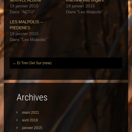
NOUVEL ALBUM
machine kills fingers
19 janvier 2015
19 janvier 2015
Dans "ACTU"
Dans "Les Malpolis"
LES MALPOLIS –
PIEDENES
19 janvier 2015
Dans "Les Malpolis"
←
El Tren Del Sur (new)
Post
navigation
Archives
mars 2021
avril 2016
janvier 2015