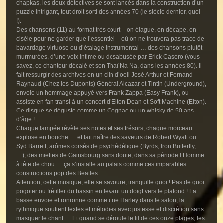
chapkas, les deux détectives se sont lancés dans la construction d’un
puzzle intrigant, tout droit sorti des années 70 (le siècle dernier, quoi
!).
Des chansons (11) au format très court – on élague, on décape, on
cisèle pour ne garder que l’essentiel – où on ne trouvera pas trace de
bavardage virtuose ou d’étalage instrumental … des chansons plutôt
murmurées, d’une voix intime ou désabusée par Erick Casero (vous
savez, ce chanteur décalé et son Thaï Na Na, dans les années 80). Il
fait ressurgir des archives en un clin d’oeil José Arthur et Fernand
Raynaud (Chez les Duponts) Général Alcazar et Tintin (Underground),
envoie un hommage appuyé vers Frank Zappa (Easy Frank), ou
assiste en fan transi à un concert d’Elton Dean et Soft Machine (Elton).
Ce disque se déguste comme un Cognac ou un whisky de 50 ans
d’âge !
Chaque lampée révèle ses notes et ses trésors, chaque morceau
explose en bouche … et fait naître des saveurs de Robert Wyatt ou
Syd Barrett, arômes corsés de psychédélique (Byrds, Iron Butterfly,
…), des miettes de Gainsbourg sans doute, dans sa période l’Homme
à tête de chou … ça s’installe au palais comme ces imparables
constructions pop des Beatles.
Attention, cette musique, elle se savoure, tranquille quoi ! Pas de quoi
pogoter ou frétiller du bassin en levant un doigt vers le plafond ! La
basse envoie et ronronne comme une Harley dans le salon, la
rythmique soutient textes et mélodies avec justesse et discrétion sans
masquer le chant … Et quand se déroule le fil de ces onze plages, les