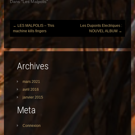
Dans "Les Malpolis"
←
LES MALPOLIS – This
Les Duponts Electriques :
Post
machine kills fingers
NOUVEL ALBUM
→
navigation
Archives
mars 2021
avril 2016
janvier 2015
Meta
Connexion